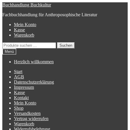
Zur
Zum
Buchhandlung Buchkultur
Navigation
Inhalt
Fachbuchhandlung für Anthroposophische Literatur
springen
springen
Mein Konto
Kasse
Warenkorb
Suchen
Suchen
nach:
Menü
Herzlich willkommen
Start
AGB
Datenschutzerklärung
Impressum
Kasse
Kontakt
Mein Konto
Shop
Versandkosten
Vertrag widerrufen
Warenkorb
Widerrufsbelehrung