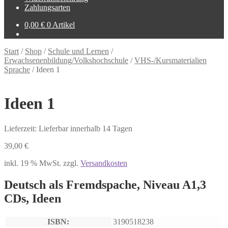
Zahlungsarten
0,00
€
0 Artikel
Start
/
Shop
/
Schule und Lernen
/
Erwachsenenbildung/Volkshochschule
/
VHS-/Kursmaterialien
Sprache
/
Ideen 1
Ideen 1
Lieferzeit: Lieferbar innerhalb 14 Tagen
39,00
€
inkl. 19 % MwSt.
zzgl.
Versandkosten
Deutsch als Fremdspache, Niveau A1,3
CDs, Ideen
ISBN:
3190518238