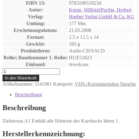
ISBN 13:
9783190518234
Autor:
Krenn, Wilfried/Puchta, Herbert
Verlag:
Hueber Verlag GmbH & Co. KG
Umfang:
177 Min.
Erscheinungsdatum:
21.05.2008
Format:
2.5 x 12.5 x 14
Gewicht:
183 g
Produktform:
Audio-CD/SACD
Reihe; Bandnummer 1. Reihe:
HUE51823
Einband:
Jewelcase
Ideen
1
In den Warenkorb
Menge
Artikelnummer:
1141981
Kategorie:
VHS-/Kursmaterialien Sprache
Beschreibung
Beschreibung
Zielniveau A1 Enthält alle Hörtexte des Kursbuchs Ideen 1.
Herstellerkennzeichnung: