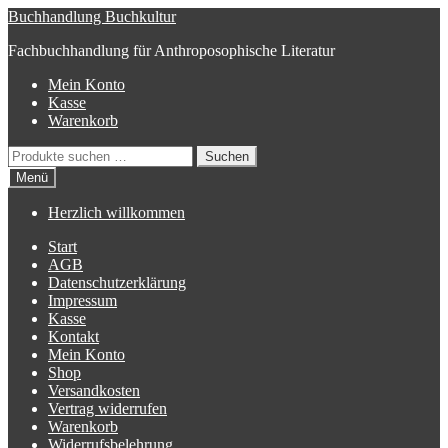
Zur
Zum
Buchhandlung Buchkultur
Navigation
Inhalt
Fachbuchhandlung für Anthroposophische Literatur
springen
springen
Mein Konto
Kasse
Warenkorb
Suchen
Suchen
nach:
Menü
Herzlich willkommen
Start
AGB
Datenschutzerklärung
Impressum
Kasse
Kontakt
Mein Konto
Shop
Versandkosten
Vertrag widerrufen
Warenkorb
Widerrufsbelehrung