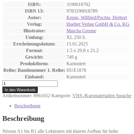
ISBN:
3190018782
ISBN 13:
9783190018789
Autor:
Krenn, Wilfried/Puchta, Herbert
Verlag:
Hueber Verlag GmbH & Co. KG
Illustrator:
Mascha Greune
Umfang:
XI, 250 S.
Erscheinungsdatum:
15.01.2025
Format:
1.5 x 29.8 x 21.2
Gewicht:
749 g
Produktform:
Kartoniert
Reihe; Bandnummer 1. Reihe:
HUE1878
Einband:
Kartoniert
Motive
A1-
In den Warenkorb
B1
Artikelnummer:
8961652
Kategorie:
VHS-/Kursmaterialien Sprache
Menge
Beschreibung
Beschreibung
Niveau A1 bis B1 alle Lektionen mit klarem Aufbau für hohe