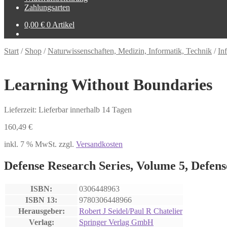
Zahlungsarten
0,00
€
0 Artikel
Start
/
Shop
/
Naturwissenschaften, Medizin, Informatik, Technik
/
In
Learning Without Boundaries
Lieferzeit: Lieferbar innerhalb 14 Tagen
160,49
€
inkl. 7 % MwSt.
zzgl.
Versandkosten
Defense Research Series, Volume 5, Defens
ISBN:
0306448963
ISBN 13:
9780306448966
Herausgeber:
Robert J Seidel/Paul R Chatelier
Verlag:
Springer Verlag GmbH