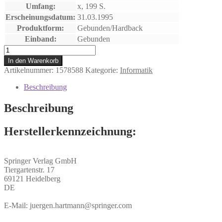
Umfang:
x, 199 S.
Erscheinungsdatum:
31.03.1995
Produktform:
Gebunden/Hardback
Einband:
Gebunden
Learning
Without
In den Warenkorb
Boundaries
Artikelnummer:
1578588
Kategorie:
Informatik
Menge
Beschreibung
Beschreibung
Herstellerkennzeichnung:
Springer Verlag GmbH
Tiergartenstr. 17
69121 Heidelberg
DE
E-Mail: juergen.hartmann@springer.com