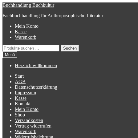
Zur
Zum
Buchhandlung Buchkultur
Navigation
Inhalt
Fachbuchhandlung für Anthroposophische Literatur
springen
springen
Mein Konto
Kasse
Warenkorb
Suchen
Suchen
nach:
Menü
Herzlich willkommen
Start
AGB
Datenschutzerklärung
Impressum
Kasse
Kontakt
Mein Konto
Shop
Versandkosten
Vertrag widerrufen
Warenkorb
Widerrufsbelehrung