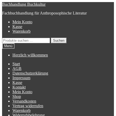
Zur
Zum
Buchhandlung Buchkultur
Navigation
Inhalt
Fachbuchhandlung für Anthroposophische Literatur
springen
springen
Mein Konto
Kasse
Warenkorb
Suchen
Suchen
nach:
Menü
Herzlich willkommen
Start
AGB
Datenschutzerklärung
Impressum
Kasse
Kontakt
Mein Konto
Shop
Versandkosten
Vertrag widerrufen
Warenkorb
Widerrufsbelehrung