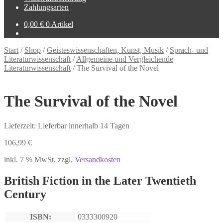
Zahlungsarten
0,00
€
0 Artikel
Start
/
Shop
/
Geisteswissenschaften, Kunst, Musik
/
Sprach- und
Literaturwissenschaft
/
Allgemeine und Vergleichende
Literaturwissenschaft
/
The Survival of the Novel
The Survival of the Novel
Lieferzeit: Lieferbar innerhalb 14 Tagen
106,99
€
inkl. 7 % MwSt.
zzgl.
Versandkosten
British Fiction in the Later Twentieth
Century
ISBN:
0333300920