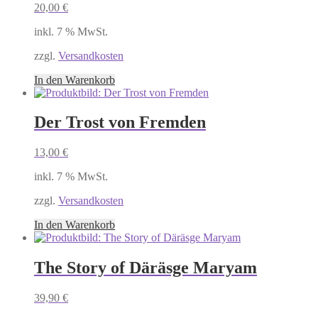
20,00
€
inkl. 7 % MwSt.
zzgl.
Versandkosten
In den Warenkorb
Der Trost von Fremden
13,00
€
inkl. 7 % MwSt.
zzgl.
Versandkosten
In den Warenkorb
The Story of Däräsge Maryam
39,90
€