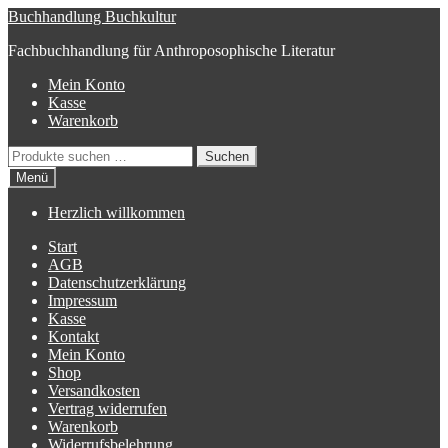
Zur
Zum
Buchhandlung Buchkultur
Navigation
Inhalt
Fachbuchhandlung für Anthroposophische Literatur
springen
springen
Mein Konto
Kasse
Warenkorb
Suchen
Suchen
nach:
Menü
Herzlich willkommen
Start
AGB
Datenschutzerklärung
Impressum
Kasse
Kontakt
Mein Konto
Shop
Versandkosten
Vertrag widerrufen
Warenkorb
Widerrufsbelehrung