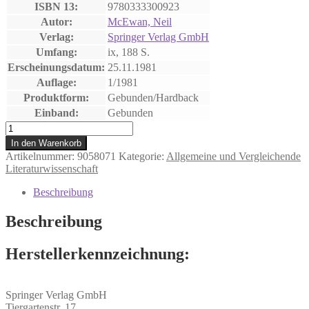
ISBN 13:
9780333300923
Autor:
McEwan, Neil
Verlag:
Springer Verlag GmbH
Umfang:
ix, 188 S.
Erscheinungsdatum:
25.11.1981
Auflage:
1/1981
Produktform:
Gebunden/Hardback
Einband:
Gebunden
The
Survival
In den Warenkorb
of
Artikelnummer:
9058071
Kategorie:
Allgemeine und Vergleichende
the
Literaturwissenschaft
Novel
Menge
Beschreibung
Beschreibung
Herstellerkennzeichnung:
Springer Verlag GmbH
Tiergartenstr. 17