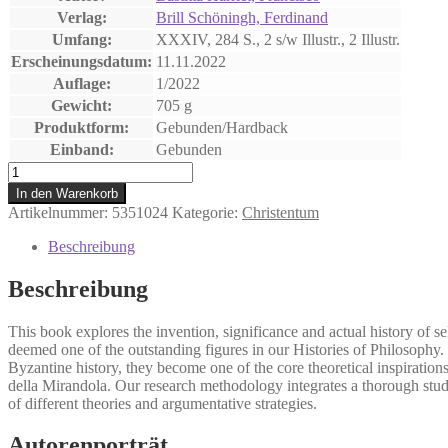
Verlag:
Brill Schöningh, Ferdinand
Umfang:
XXXIV, 284 S., 2 s/w Illustr., 2 Illustr.
Erscheinungsdatum:
11.11.2022
Auflage:
1/2022
Gewicht:
705 g
Produktform:
Gebunden/Hardback
Einband:
Gebunden
An
Ontological
In den Warenkorb
Freedom
Artikelnummer:
5351024
Kategorie:
Christentum
Menge
Beschreibung
Beschreibung
This book explores the invention, significance and actual history of s
deemed one of the outstanding figures in our Histories of Philosophy
Byzantine history, they become one of the core theoretical inspiratio
della Mirandola. Our research methodology integrates a thorough stud
of different theories and argumentative strategies.
Autorenporträt