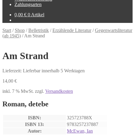
Zahlungsarten
0,00
€
0 Artikel
Start
/
Shop
/
Belletristik
/
Erzählende Literatur
/
Gegenwartsliteratur
(ab 1945)
/
Am Strand
Am Strand
Lieferzeit: Lieferbar innerhalb 5 Werktagen
14,00
€
inkl. 7 % MwSt.
zzgl.
Versandkosten
Roman, detebe
ISBN:
325723788X
ISBN 13:
9783257237887
Autor:
McEwan, Ian