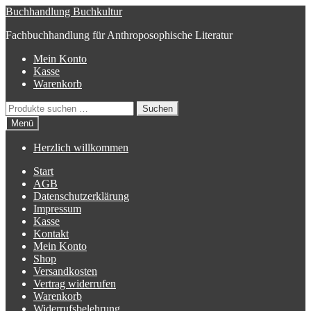
Zur
Zum
Buchhandlung Buchkultur
Navigation
Inhalt
Fachbuchhandlung für Anthroposophische Literatur
springen
springen
Mein Konto
Kasse
Warenkorb
Suchen
Suchen
nach:
Menü
Herzlich willkommen
Start
AGB
Datenschutzerklärung
Impressum
Kasse
Kontakt
Mein Konto
Shop
Versandkosten
Vertrag widerrufen
Warenkorb
Widerrufsbelehrung