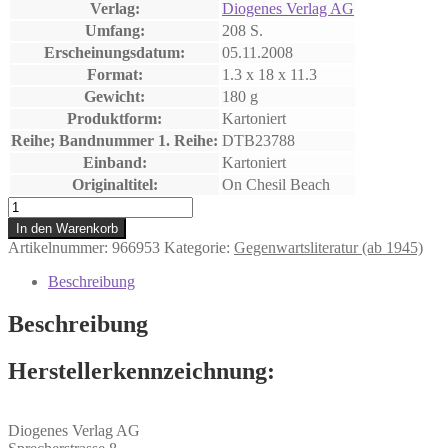
Verlag:
Diogenes Verlag AG
Umfang:
208 S.
Erscheinungsdatum:
05.11.2008
Format:
1.3 x 18 x 11.3
Gewicht:
180 g
Produktform:
Kartoniert
Reihe; Bandnummer 1. Reihe:
DTB23788
Einband:
Kartoniert
Originaltitel:
On Chesil Beach
Am
Strand
In den Warenkorb
Menge
Artikelnummer:
966953
Kategorie:
Gegenwartsliteratur (ab 1945)
Beschreibung
Beschreibung
Herstellerkennzeichnung:
Diogenes Verlag AG